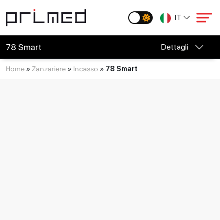
Skip to main content
IT
78 Smart
Dettagli
Home
Zanzariere
Incasso
»
»
»
78 Smart