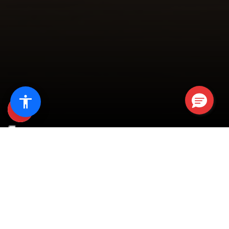
+
R
e
s
i
s
t
e
n
z
a
e
p
r
o
t
e
z
i
o
n
e
a
l
l
a
m
a
s
s
i
m
a
p
o
t
e
n
z
a
,
p
e
r
u
n
a
c
a
s
a
c
o
n
f
o
r
t
e
v
o
l
e
e
s
i
c
u
r
a
t
u
t
t
o
l
'
a
n
n
o
.