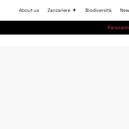
About us
Zanzariere
Biodiversità
New
Panorami