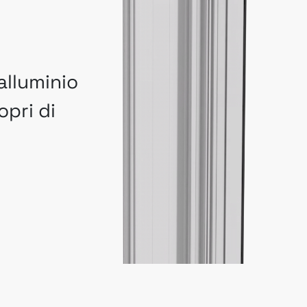
alluminio
opri di