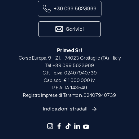
+39 099 5623969
Scrivici
Primed Srl
Corso Europa, 9 - Z.I. - 74023 Grottaglie (TA) - Italy
Tel. +39 099 5623969
C.F. - p.iva: 02407940739
Cap. soc.: € 1.000.000 i.v.
R.E.A. TA 143549
Registro imprese di Taranto n. 02407940739
Indicazioni stradali