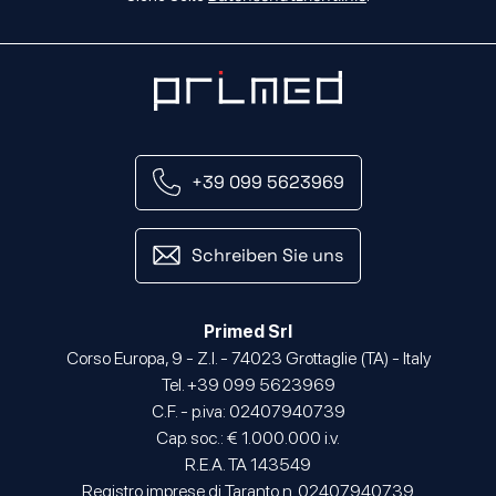
+39 099 5623969
Schreiben Sie uns
Primed Srl
Corso Europa, 9 - Z.I. - 74023 Grottaglie (TA) - Italy
Tel. +39 099 5623969
C.F. - p.iva: 02407940739
Cap. soc.: € 1.000.000 i.v.
R.E.A. TA 143549
Registro imprese di Taranto n. 02407940739