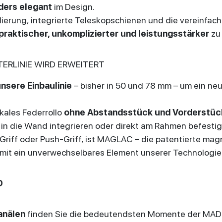
ders elegant
im Design.
ierung, integrierte Teleskopschienen und die vereinfa
praktischer, unkomplizierter und leistungsstärker
zu 
TERLINIE WIRD ERWEITERT
unsere Einbaulinie
– bisher in 50 und 78 mm – um ein ne
ikales Federrollo
ohne Abstandsstück und Vorderstüc
 in die Wand integrieren oder direkt am Rahmen befestig
Griff oder Push-Griff, ist MAGLAC – die patentierte ma
amit ein unverwechselbares Element unserer Technologie
O
anälen
finden Sie die bedeutendsten Momente der MADE