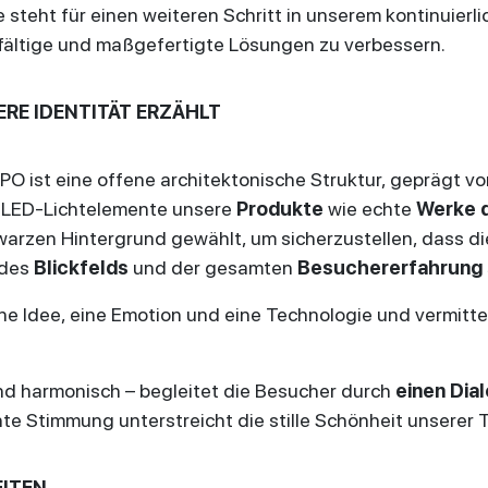
steht für einen weiteren Schritt in unserem kontinuier
rgfältige und maßgefertigte Lösungen zu verbessern.
ERE IDENTITÄT ERZÄHLT
O ist eine offene architektonische Struktur, geprägt vo
r LED-Lichtelemente unsere
Produkte
wie echte
Werke 
arzen Hintergrund gewählt, um sicherzustellen, dass di
des
Blickfelds
und der gesamten
Besuchererfahrung 
ne Idee, eine Emotion und eine Technologie und vermittelt
d harmonisch – begleitet die Besucher durch
einen Dia
ante Stimmung unterstreicht die stille Schönheit unserer 
EITEN