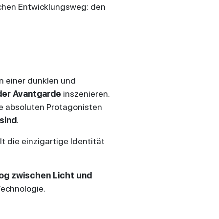
lichen Entwicklungsweg: den
n einer dunklen und
der Avantgarde
inszenieren.
e absoluten Protagonisten
sind
.
 die einzigartige Identität
log zwischen Licht und
Technologie.