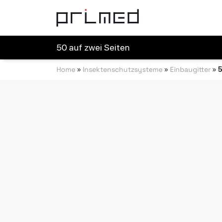
Zum Hauptinhalt springen
50 auf zwei Seiten
Home
Insektenschutzsysteme
Einbaugitter
»
»
»
5